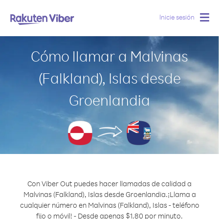
Inicie sesión
Togg
navig
Cómo llamar a Malvinas
(Falkland), Islas desde
Groenlandia
Con Viber Out puedes hacer llamadas de calidad a
Malvinas (Falkland), Islas desde Groenlandia.
¡Llama a
cualquier número en Malvinas (Falkland), Islas - teléfono
fijo o móvil! - Desde apenas $1.80 por minuto.