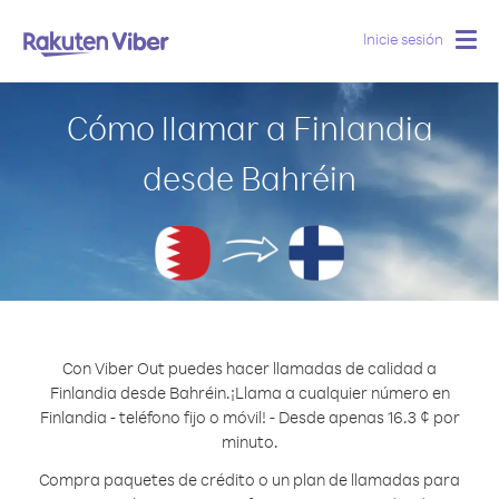
Inicie sesión
Togg
navig
Cómo llamar a Finlandia
desde Bahréin
Con Viber Out puedes hacer llamadas de calidad a
Finlandia desde Bahréin.
¡Llama a cualquier número en
Finlandia - teléfono fijo o móvil! - Desde apenas 16.3 ¢ por
minuto.
Compra paquetes de crédito o un plan de llamadas para