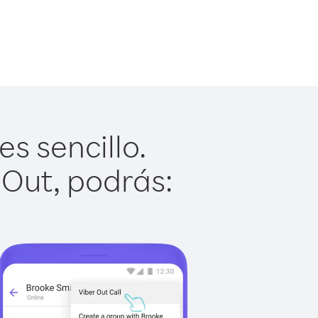
s sencillo.
 Out, podrás: