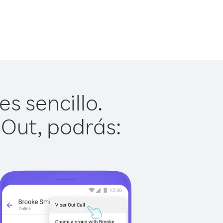
s sencillo.
 Out, podrás: