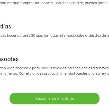
 cada vez que compres un importe. Con dicho crédito, puedes llama
días
des hacer durante 30 días llamadas internacionales al destino de tu 
nsuales
lexibilidad necesaria para hacer llamadas internacionales a teléfonos
gún momento. Con el plan de suscripción mensual puedes ahorrar en 
Buscar más destinos