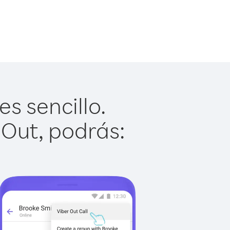
s sencillo.
 Out, podrás: