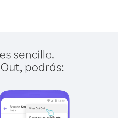
s sencillo.
 Out, podrás: