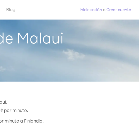
Blog
Inicie sesión
o
Crear cuenta
de Malaui
aui.
5 ¢ por minuto.
r minuto a Finlandia.