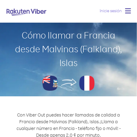
Inicie sesión
Togg
navig
Cómo llamar a Francia
desde Malvinas (Falkland),
Islas
Con Viber Out puedes hacer llamadas de calidad a
Francia desde Malvinas (Falkland), Islas.
¡Llama a
cualquier número en Francia - teléfono fijo o móvil! -
Desde apenas 2.0 ¢ por minuto.