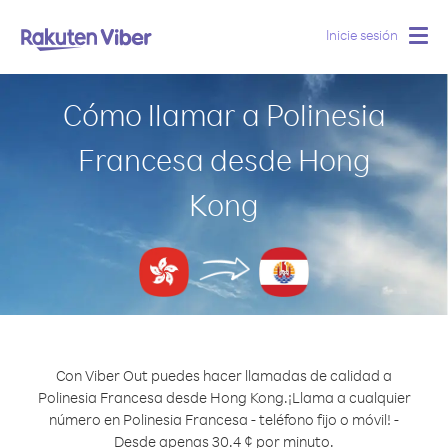
Inicie sesión
Togg
navig
Cómo llamar a Polinesia
Francesa desde Hong
Kong
Con Viber Out puedes hacer llamadas de calidad a
Polinesia Francesa desde Hong Kong.
¡Llama a cualquier
número en Polinesia Francesa - teléfono fijo o móvil! -
Desde apenas 30.4 ¢ por minuto.