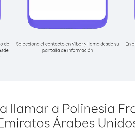
do de
Selecciona el contacto en Viber y llama desde su
En e
esde
pantalla de información
o
a llamar a Polinesia F
Emiratos Árabes Unido