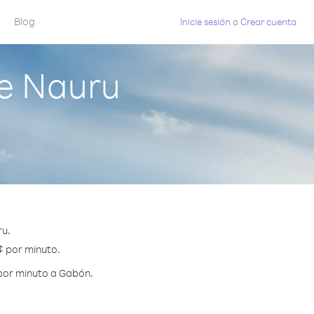
Blog
Inicie sesión
o
Crear cuenta
e Nauru
ru.
¢ por minuto.
 por minuto a Gabón.