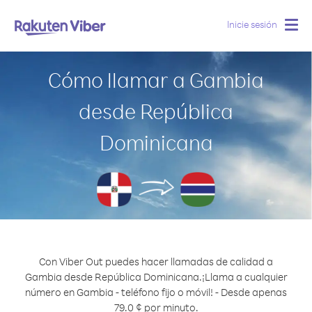
Inicie sesión
Togg
navig
Cómo llamar a Gambia
desde República
Dominicana
Con Viber Out puedes hacer llamadas de calidad a
Gambia desde República Dominicana.
¡Llama a cualquier
número en Gambia - teléfono fijo o móvil! - Desde apenas
79.0 ¢ por minuto.