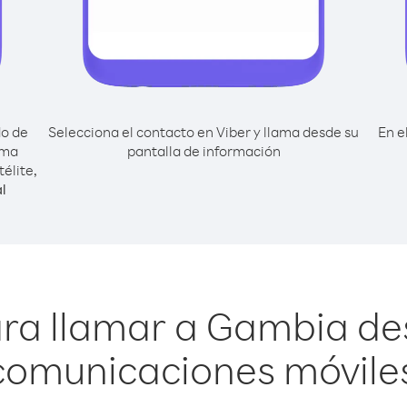
do de
Selecciona el contacto en Viber y llama desde su
En e
ema
pantalla de información
élite,
l
ara llamar a Gambia de
comunicaciones móviles 