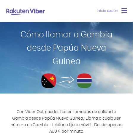
Inicie sesión
Togg
navig
Cómo llamar a Gambia
desde Papúa Nueva
Guinea
Con Viber Out puedes hacer llamadas de calidad a
Gambia desde Papúa Nueva Guinea.
¡Llama a cualquier
número en Gambia - teléfono fijo o móvil! - Desde apenas
79.0 ¢ por minuto.