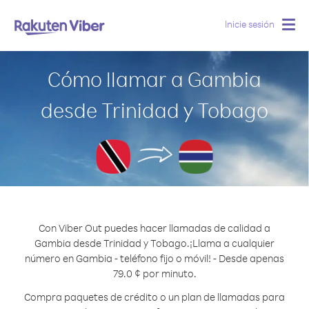
Inicie sesión
Togg
navig
Cómo llamar a Gambia
desde Trinidad y Tobago
Con Viber Out puedes hacer llamadas de calidad a
Gambia desde Trinidad y Tobago.
¡Llama a cualquier
número en Gambia - teléfono fijo o móvil! - Desde apenas
79.0 ¢ por minuto.
Compra paquetes de crédito o un plan de llamadas para