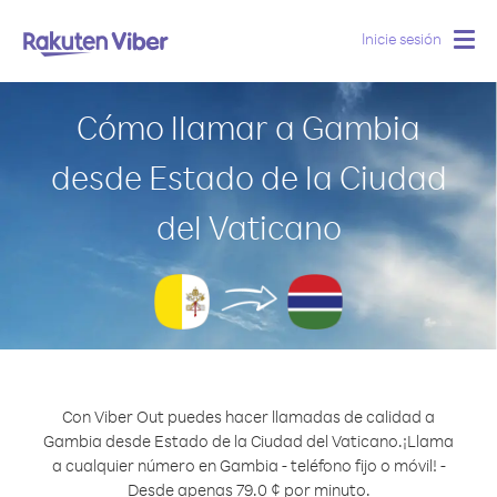
Inicie sesión
Togg
navig
Cómo llamar a Gambia
desde Estado de la Ciudad
del Vaticano
Con Viber Out puedes hacer llamadas de calidad a
Gambia desde Estado de la Ciudad del Vaticano.
¡Llama
a cualquier número en Gambia - teléfono fijo o móvil! -
Desde apenas 79.0 ¢ por minuto.