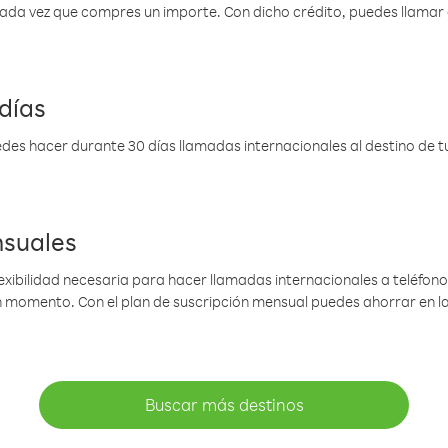
 cada vez que compres un importe. Con dicho crédito, puedes llama
días
des hacer durante 30 días llamadas internacionales al destino de tu 
nsuales
lexibilidad necesaria para hacer llamadas internacionales a teléfonos
gún momento. Con el plan de suscripción mensual puedes ahorrar en 
Buscar más destinos