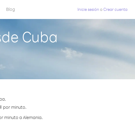
Blog
Inicie sesión
o
Crear cuenta
sde Cuba
ba.
 ¢ por minuto.
or minuto a Alemania.