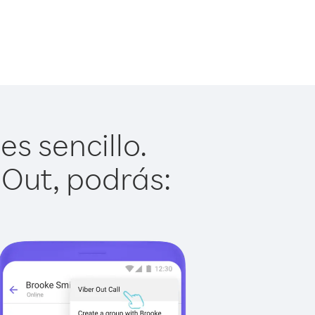
s sencillo.
 Out, podrás: