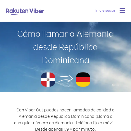
Inicie sesión
Togg
navig
Cómo llamar a Alemania
desde República
Dominicana
Con Viber Out puedes hacer llamadas de calidad a
Alemania desde República Dominicana.
¡Llama a
cualquier número en Alemania - teléfono fijo o móvil! -
Desde apenas 1.9 ¢ por minuto.