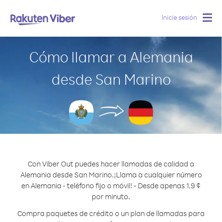
Inicie sesión
Togg
navig
Cómo llamar a Alemania
desde San Marino
Con Viber Out puedes hacer llamadas de calidad a
Alemania desde San Marino.
¡Llama a cualquier número
en Alemania - teléfono fijo o móvil! - Desde apenas 1.9 ¢
por minuto.
Compra paquetes de crédito o un plan de llamadas para