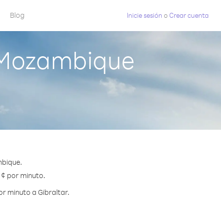
Blog
Inicie sesión
o
Crear cuenta
 Mozambique
mbique.
0 ¢ por minuto.
r minuto a Gibraltar.