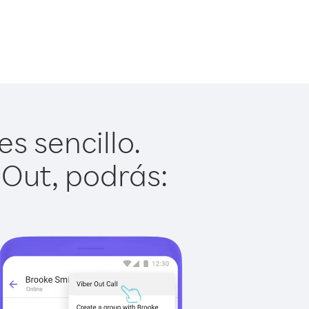
s sencillo.
 Out, podrás: