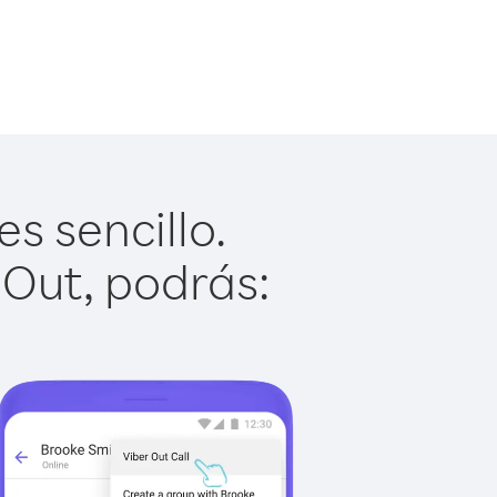
s sencillo.
 Out, podrás: