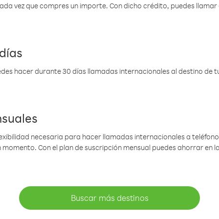
 cada vez que compres un importe. Con dicho crédito, puedes llama
días
des hacer durante 30 días llamadas internacionales al destino de tu 
nsuales
lexibilidad necesaria para hacer llamadas internacionales a teléfonos
gún momento. Con el plan de suscripción mensual puedes ahorrar en 
Buscar más destinos