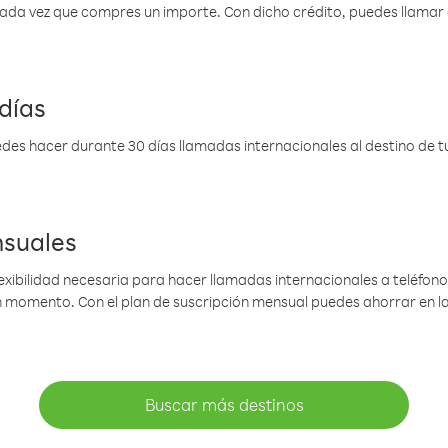
 cada vez que compres un importe. Con dicho crédito, puedes llama
días
des hacer durante 30 días llamadas internacionales al destino de tu 
nsuales
lexibilidad necesaria para hacer llamadas internacionales a teléfonos
gún momento. Con el plan de suscripción mensual puedes ahorrar en 
Buscar más destinos