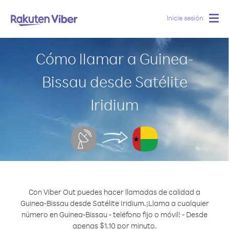
Inicie sesión
Togg
navig
Cómo llamar a Guinea-
Bissau desde Satélite
Iridium
Con Viber Out puedes hacer llamadas de calidad a
Guinea-Bissau desde Satélite Iridium.
¡Llama a cualquier
número en Guinea-Bissau - teléfono fijo o móvil! - Desde
apenas $1.10 por minuto.