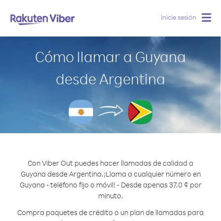
Inicie sesión
Togg
navig
Cómo llamar a Guyana
desde Argentina
Con Viber Out puedes hacer llamadas de calidad a
Guyana desde Argentina.
¡Llama a cualquier número en
Guyana - teléfono fijo o móvil! - Desde apenas 37.0 ¢ por
minuto.
Compra paquetes de crédito o un plan de llamadas para