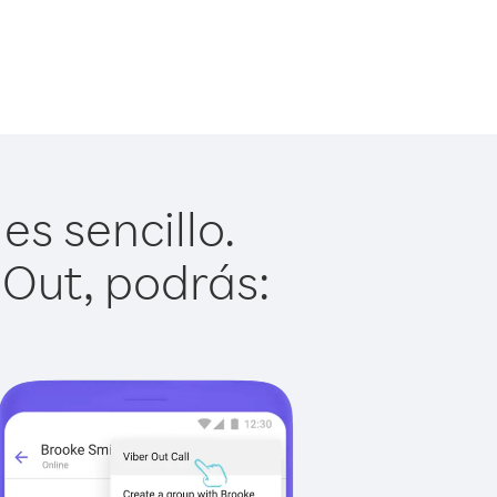
s sencillo.
 Out, podrás: