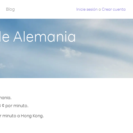
Blog
Inicie sesión
o
Crear cuenta
de Alemania
mania.
8 ¢ por minuto.
or minuto a Hong Kong.