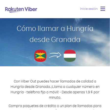
Inicie sesión
Togg
navig
Cómo llamar a Hungría
desde Granada
Con Viber Out puedes hacer llamadas de calidad a
Hungría desde Granada.
¡Llama a cualquier número en
Hungría - teléfono fijo o móvil! - Desde apenas 1.9 ¢ por
minuto.
Compra paquetes de crédito o un plan de llamadas para