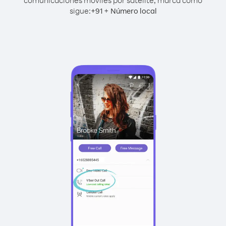
comunicaciones móviles por satélite, marca como
sigue:
+
+
91
Número local