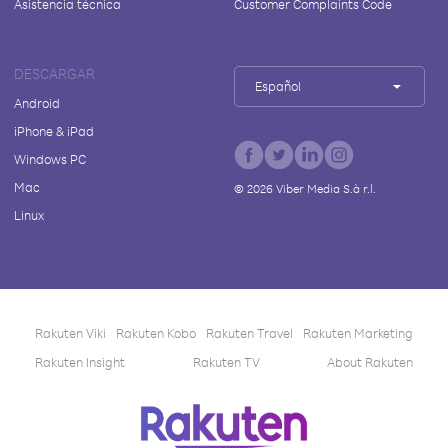
Asistencia técnica
Customer Complaints Code
DESCARGAR
Español
Android
iPhone & iPad
Windows PC
Mac
©
2026
Viber Media S.à r.l.
Linux
Rakuten Viki
Rakuten Kobo
Rakuten Travel
Rakuten Marketing
Rakuten Insight
Rakuten TV
About Rakuten