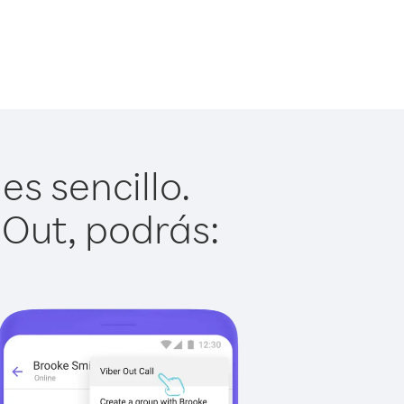
s sencillo.
 Out, podrás: