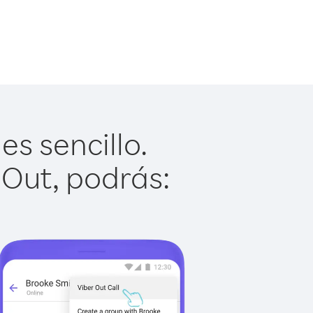
s sencillo.
 Out, podrás: