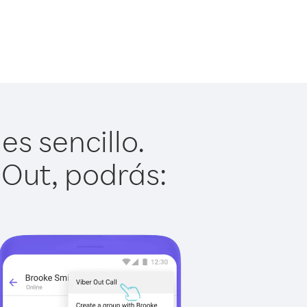
s sencillo.
 Out, podrás: