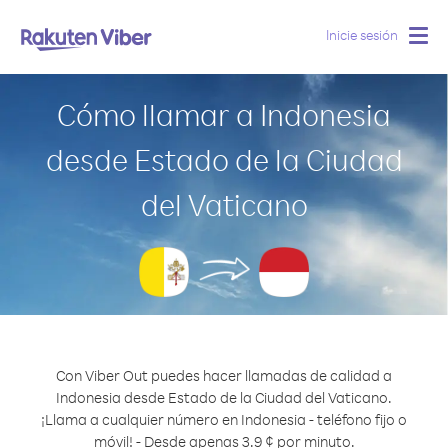
Inicie sesión
Togg
navig
Cómo llamar a Indonesia
desde Estado de la Ciudad
del Vaticano
Con Viber Out puedes hacer llamadas de calidad a
Indonesia desde Estado de la Ciudad del Vaticano.
¡Llama a cualquier número en Indonesia - teléfono fijo o
móvil! - Desde apenas 3.9 ¢ por minuto.