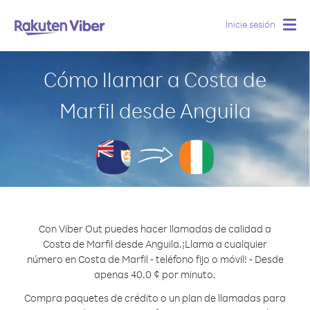
Inicie sesión
Togg
navig
Cómo llamar a Costa de
Marfil desde Anguila
Con Viber Out puedes hacer llamadas de calidad a
Costa de Marfil desde Anguila.
¡Llama a cualquier
número en Costa de Marfil - teléfono fijo o móvil! - Desde
apenas 40.0 ¢ por minuto.
Compra paquetes de crédito o un plan de llamadas para