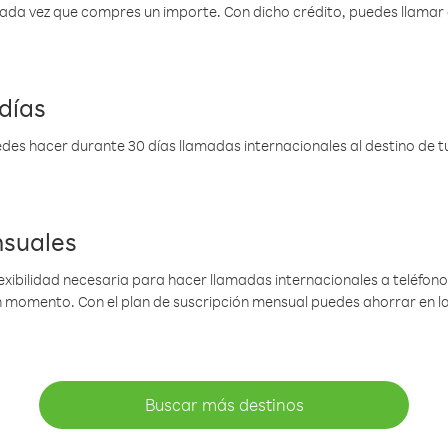
 cada vez que compres un importe. Con dicho crédito, puedes llama
días
des hacer durante 30 días llamadas internacionales al destino de tu 
nsuales
lexibilidad necesaria para hacer llamadas internacionales a teléfonos
gún momento. Con el plan de suscripción mensual puedes ahorrar en 
Buscar más destinos