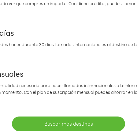
 cada vez que compres un importe. Con dicho crédito, puedes llama
días
des hacer durante 30 días llamadas internacionales al destino de tu 
nsuales
lexibilidad necesaria para hacer llamadas internacionales a teléfonos
gún momento. Con el plan de suscripción mensual puedes ahorrar en 
Buscar más destinos