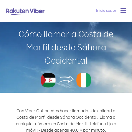
Inicie sesión
Togg
navig
Cómo llamar a Costa de
Marfil desde Sáhara
Occidental
Con Viber Out puedes hacer llamadas de calidad a
Costa de Marfil desde Sáhara Occidental.
¡Llama a
cualquier número en Costa de Marfil - teléfono fijo o
móvil! - Desde apenas 40.0 ¢ por minuto.