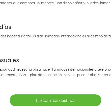
 cada vez que compres un importe. Con dicho crédito, puedes llama
días
des hacer durante 30 días llamadas internacionales al destino de tu 
nsuales
lexibilidad necesaria para hacer llamadas internacionales a teléfonos
gún momento. Con el plan de suscripción mensual puedes ahorrar en 
Buscar más destinos