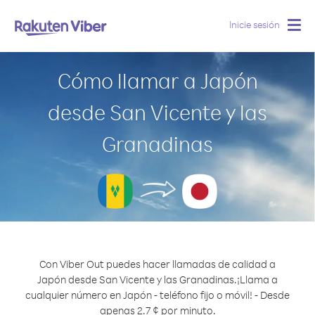
Inicie sesión
Togg
navig
Cómo llamar a Japón
desde San Vicente y las
Granadinas
Con Viber Out puedes hacer llamadas de calidad a
Japón desde San Vicente y las Granadinas.
¡Llama a
cualquier número en Japón - teléfono fijo o móvil! - Desde
apenas 2.7 ¢ por minuto.