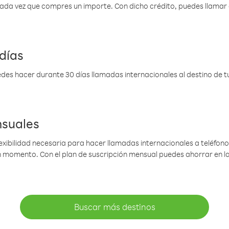
 cada vez que compres un importe. Con dicho crédito, puedes llama
días
des hacer durante 30 días llamadas internacionales al destino de tu 
nsuales
lexibilidad necesaria para hacer llamadas internacionales a teléfonos
gún momento. Con el plan de suscripción mensual puedes ahorrar en 
Buscar más destinos