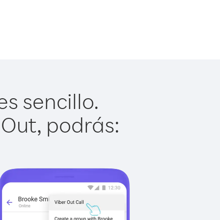
s sencillo.
 Out, podrás: