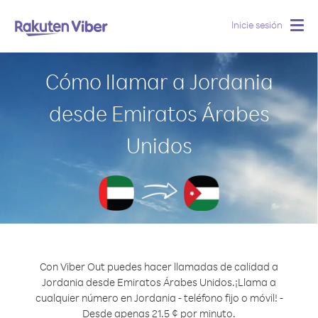
Inicie sesión
Togg
navig
Cómo llamar a Jordania
desde Emiratos Árabes
Unidos
Con Viber Out puedes hacer llamadas de calidad a
Jordania desde Emiratos Árabes Unidos.
¡Llama a
cualquier número en Jordania - teléfono fijo o móvil! -
Desde apenas 21.5 ¢ por minuto.