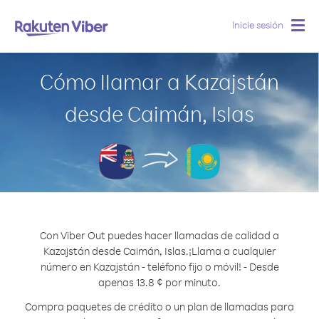
Inicie sesión
Togg
navig
Cómo llamar a Kazajstán
desde Caimán, Islas
Con Viber Out puedes hacer llamadas de calidad a
Kazajstán desde Caimán, Islas.
¡Llama a cualquier
número en Kazajstán - teléfono fijo o móvil! - Desde
apenas 13.8 ¢ por minuto.
Compra paquetes de crédito o un plan de llamadas para