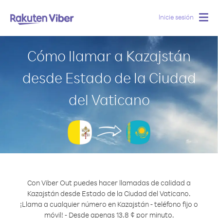
Inicie sesión
Togg
navig
Cómo llamar a Kazajstán
desde Estado de la Ciudad
del Vaticano
Con Viber Out puedes hacer llamadas de calidad a
Kazajstán desde Estado de la Ciudad del Vaticano.
¡Llama a cualquier número en Kazajstán - teléfono fijo o
móvil! - Desde apenas 13.8 ¢ por minuto.