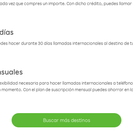
 cada vez que compres un importe. Con dicho crédito, puedes llama
días
des hacer durante 30 días llamadas internacionales al destino de tu 
nsuales
lexibilidad necesaria para hacer llamadas internacionales a teléfonos
gún momento. Con el plan de suscripción mensual puedes ahorrar en 
Buscar más destinos