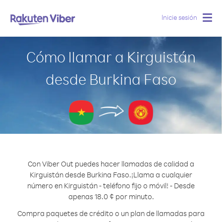
Inicie sesión
Togg
navig
Cómo llamar a Kirguistán
desde Burkina Faso
Con Viber Out puedes hacer llamadas de calidad a
Kirguistán desde Burkina Faso.
¡Llama a cualquier
número en Kirguistán - teléfono fijo o móvil! - Desde
apenas 18.0 ¢ por minuto.
Compra paquetes de crédito o un plan de llamadas para