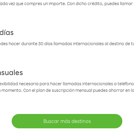
 cada vez que compres un importe. Con dicho crédito, puedes llama
días
des hacer durante 30 días llamadas internacionales al destino de tu 
nsuales
lexibilidad necesaria para hacer llamadas internacionales a teléfonos
gún momento. Con el plan de suscripción mensual puedes ahorrar en 
Buscar más destinos