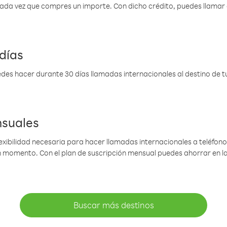
 cada vez que compres un importe. Con dicho crédito, puedes llama
días
des hacer durante 30 días llamadas internacionales al destino de tu 
nsuales
lexibilidad necesaria para hacer llamadas internacionales a teléfonos
gún momento. Con el plan de suscripción mensual puedes ahorrar en 
Buscar más destinos