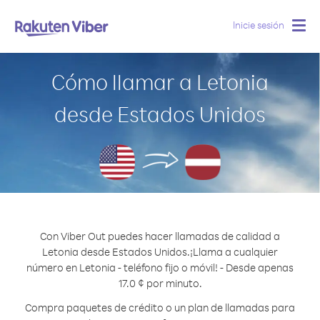
Inicie sesión
Togg
navig
Cómo llamar a Letonia
desde Estados Unidos
Con Viber Out puedes hacer llamadas de calidad a
Letonia desde Estados Unidos.
¡Llama a cualquier
número en Letonia - teléfono fijo o móvil! - Desde apenas
17.0 ¢ por minuto.
Compra paquetes de crédito o un plan de llamadas para