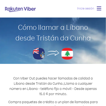
Inicie sesión
Togg
navig
Cómo llamar a Líbano
desde Tristán da Cunha
Con Viber Out puedes hacer llamadas de calidad a
Líbano desde Tristán da Cunha.
¡Llama a cualquier
número en Líbano - teléfono fijo o móvil! - Desde apenas
15.0 ¢ por minuto.
Compra paquetes de crédito o un plan de llamadas para