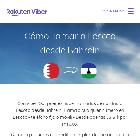
Inicie sesión
Togg
navig
Cómo llamar a Lesoto
desde Bahréin
Con Viber Out puedes hacer llamadas de calidad a
Lesoto desde Bahréin.
¡Llama a cualquier número en
Lesoto - teléfono fijo o móvil! - Desde apenas 53.6 ¢ por
minuto.
Compra paquetes de crédito o un plan de llamadas para