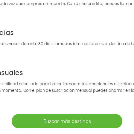
 cada vez que compres un importe. Con dicho crédito, puedes llama
días
des hacer durante 30 días llamadas internacionales al destino de tu 
nsuales
lexibilidad necesaria para hacer llamadas internacionales a teléfonos
gún momento. Con el plan de suscripción mensual puedes ahorrar en 
Buscar más destinos